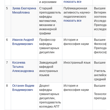
показать все
и агрохимии
подготовку
профессиональных
диссертации на
умений и опыта
5
Зуева Екатерина
Старший
Публикационная
Высшее
соискание ученой
профессиональной
Михайловна
преподаватель
активность научно-
Ветеринар
степени кандидата
деятельности
кафедры
педагогического
зоотехния.
наук к защите;
(педагогическая);
показать все
математики,
работника: основы
Исследова
Подготовка
Оценка
механики и
академического
Преподава
публикаций по
диссертации на
инженерной
письма,
исследова
основным научным
предмет
графики
современные
результатам
соответствия
наукометрические
диссертации;
6
Иванов Андрей
Профессор
История и
Высшее
критериям,
системы и индексы
Агрохимия,
Владимирович
кафедры
философия науки
Философ
установленным
научного
агропочвоведение,
гуманитарных
Преподава
Федеральным
цитирования;
защита и карантин
дисциплин
философи
законом "О науке и
Государственная
растений;
государственной
политика
Практика по
научно-
7
Косачева
Заведующий
Российской
Иностранный язык
Высшее
получению
технической
Татьяна
кафедрой
Федерации в
профессиональных
политике"
Александровна
иностранных
сфере научных
Учитель не
умений и опыта
языков
исследований и
английског
профессиональной
основные
средней ш
деятельности
источники
(педагогическая);
8
Останин Вадим
Доцент
История и
Высшее
финансирования
Оценка
Владимирович
кафедры
философия науки
науки в России
диссертации на
гуманитарных
Технолог -
предмет
дисциплин,
преподава
соответствия
преподаватель
критериям,
колледжа АПТ