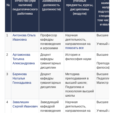
отчество (при
Занимаемая
учебные
наимен
№
наличии)
должность
предметы, курсы,
направ
педагогического
(должности)
дисциплины
подготовк
работника
(модули)
специаль
том числе
и квали
1
Антонова Ольга
Профессор
Научная
Высшее
Ивановна
кафедры
деятельность,
почвоведения
направленная на
Ученый аг
показать все
и агрохимии
подготовку
диссертации на
2
Артамонова
Доцент
История и
Высшее
соискание ученой
Татьяна
кафедры
философия науки
степени кандидата
Александровна
гуманитарных
Преподава
наук к защите;
дисциплин
философи
Подготовка
публикаций по
3
Баринова
Доцент
Методика
Высшее
основным научным
Наталья
кафедры
преподавания в
Педагогика
результатам
Геннадьевна
гуманитарных
высшей школе;
Магистр
диссертации;
дисциплин
Педагогика и
Агрохимия,
психология высшей
агропочвоведение,
школы
защита и карантин
4
Завалишин
Заведующий
Научная
Высшее
растений;
Сергей Иванович
кафедрой
деятельность,
Практика по
почвоведения
направленная на
Ученый аг
получению