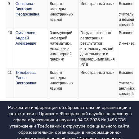
установленным
9
Северина
Доцент
Иностранный язык
Высшее
Федеральным
Виктория
кафедры
законом "О науке и
Феодосиевна
иностранных
Учитель ан
государственной
языков
и немецког
научно-
средней ш
технической
политике"
10
Смышляев
Заведующий
Государственная
Высшее
Андрей
кафедрой
регистрация
Алексеевич
математики,
результатов
Инженер - 
механики и
интеллектуальной
инженерной
деятельности и
графики
коммерциализация
РИД
11
Тимофеева
Доцент
Иностранный язык
Высшее
Елена
кафедры
Викторовна
иностранных
Учитель не
языков
английског
средней ш
Раскрытие информации об образовательной организации в
соответствии с Приказом Федеральной службы по надзору в
сфере образования и науки от 04.08.2023 № 1493 "Об
утверждении Требований к структуре официального сайта
образовательной организации в информационно-
телекоммуникационной сети "Интернет" и формату