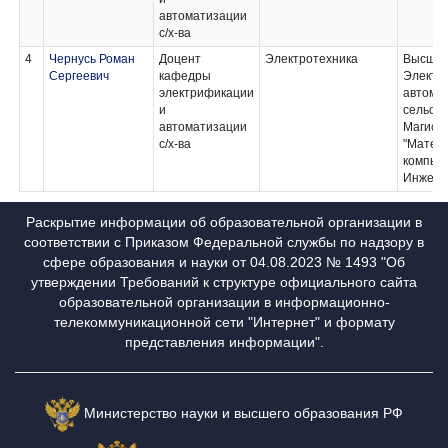
автоматизации
с/х-ва
4
Чернусь Роман
Доцент
Электротехника
Высше
Сергеевич
кафедры
Электр
электрификации
автома
и
сельско
автоматизации
Магист
с/х-ва
"Матем
компью
Инжене
Раскрытие информации об образовательной организации в
соответствии с Приказом Федеральной службы по надзору в
сфере образования и науки от 04.08.2023 № 1493 "Об
утверждении Требований к структуре официального сайта
образовательной организации в информационно-
телекоммуникационной сети "Интернет" и формату
представления информации".
Министерство науки и высшего образования РФ