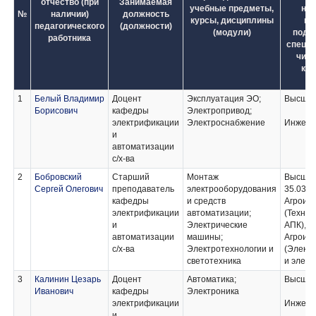
отчество (при
Занимаемая
учебные предметы,
на
№
наличии)
должность
курсы, дисциплины
на
педагогического
(должности)
(модули)
подго
работника
специа
числ
кв
1
Белый Владимир
Доцент
Эксплуатация ЭО;
Высше
Борисович
кафедры
Электропривод;
электрификации
Электроснабжение
Инженер
и
автоматизации
с/х-ва
2
Бобровский
Старший
Монтаж
Высше
Сергей Олегович
преподаватель
электрооборудования
35.03.0
кафедры
и средств
Агроин
электрификации
автоматизации;
(Технич
и
Электрические
АПК), 3
автоматизации
машины;
Агроин
с/х-ва
Электротехнологии и
(Элект
светотехника
и элект
3
Калинин Цезарь
Доцент
Автоматика;
Высше
Иванович
кафедры
Электроника
электрификации
Инженер
и