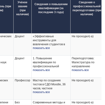
Учёное
Сведения о
Сведения о повышении
ень (при
звание
профессиональной
квалификации (за
и)
(при
переподготовке (при
последние 3 года)
наличии)
наличии)
нических
Доцент
«Эффективные
Не проходил(-а)
инструменты для
вовлечения студентов в
показать все
обучение на электронном
курсе» (18 час.), 2023 г.
«Просветительская
Доцент
1. Повышение
Переподготовка:
программа для
 наук
квалификации по
Магистратура по
государственных
профессиональной
направлению
служащих, посвященной
показать все
показать все
программе
подготовки
новейшей истории России
«Информационная
Педагогическое
и последним достижениям
образовательная среда
образование,
нашей страны в мире» (72
ческих
Профессор
Мастер по созданию
Не проходил(-а)
университета», 24 часа, 01
профиль: Основы
час.), 2023 г.
тестов в СДО Moodle, 36
марта 2022 г.
религиозных культур
«Новые эффективные
часов, частное
и светской этики.
инструменты для
показать все
профессиональное
вовлечения студентов в
учреждение «Центр
обучение на электронном
профессионального и
тепени
Без
Современные методы и
Не проходил(-а)
курсе» (72 час.), 2023 г.
дополнительного