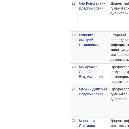
18
Лен Константин
Доцент ка
Владимирович
гуманитар
дисциплин
19
Лященко
Старший
Дмитрий
преподава
Николаевич
кафедры т
конструкц
материало
ремонта м
20
Макарычев
Профессор
Сергей
геодезии, 
Владимирович
инженерн
сооружени
21
Марьин Дмитрий
Профессор
Владимирович
гуманитар
дисциплин
22
Морозова
Доцент ка
Светлана
математики