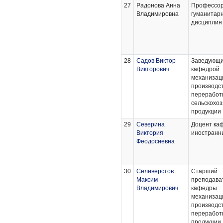
27
Радонова Анна
Профессор
Владимировна
гуманитар
дисциплин
28
Садов Виктор
Заведующ
Викторович
кафедрой
механизац
производст
переработ
сельскохо
продукции
29
Северина
Доцент ка
Виктория
иностранн
Феодосиевна
30
Селиверстов
Старший
Максим
преподава
Владимирович
кафедры
механизац
производст
переработк
продукции