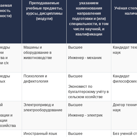
Преподаваемые
указанием
маемая
учебные предметы,
наименования
Учёная степ
ность
курсы, дисциплины
направления
наличи
ности)
(модули)
подготовки и (или)
специальности, в том
числе научной, и
квалификации
федры
Машины и
Высшее
Кандидат тех
ии
оборудование в
наук
ва и
животноводстве
Инженер - механик
и с/х
федры
Психология и
Высшее
Кандидат
ных
дефектология
философских
Экономист по
бухгалтерскому учёту в
сельском хозяйстве
ий
Электропривод и
Высшее
Доктор техни
электрооборудование
наук
кации и
Инженер - электрик
ации
хозяйства
Иностранный язык
Высшее
Без ученой с