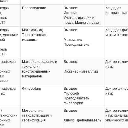
ашин
федры
Правоведение
Высшее
Кандидат
я,
Историк
исторических
тель
Учитель истории и
АПТ
права. Магистр права
федры
Математика;
Высшее
Кандидат физ
, механики
Теоретическая
математическ
ной
механика
Математик.
Преподаватель
тель
АПТ
 кафедры
Материаловедение и
Высшее
Доктор техни
и
технология
наук
ионных
конструкционных
Инженер - металлург
в и
материалов
ашин
 кафедры
Философия
Высшее
Доктор фило
ных
Философ
наук
Преподаватель
философии
ий
Метрология,
Высшее
Доктор техни
технологии
стандартизация и
наук, кандида
ионных
сертификация
Химик. Преподаватель
химических н
в и