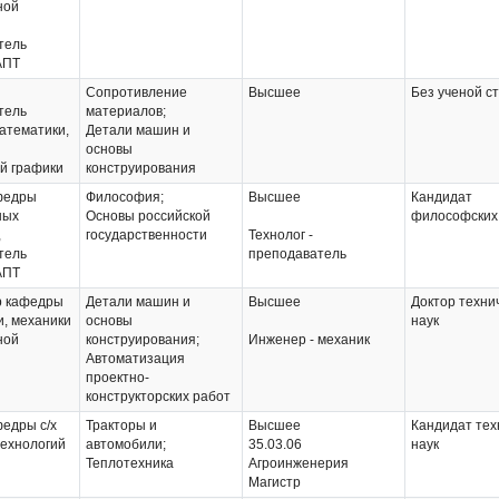
ной
тель
АПТ
Сопротивление
Высшее
Без ученой с
тель
материалов;
атематики,
Детали машин и
основы
й графики
конструирования
федры
Философия;
Высшее
Кандидат
ных
Основы российской
философских
,
государственности
Технолог -
тель
преподаватель
АПТ
 кафедры
Детали машин и
Высшее
Доктор техни
, механики
основы
наук
ной
конструирования;
Инженер - механик
Автоматизация
проектно-
конструкторских работ
едры с/х
Тракторы и
Высшее
Кандидат тех
технологий
автомобили;
35.03.06
наук
Теплотехника
Агроинженерия
Магистр