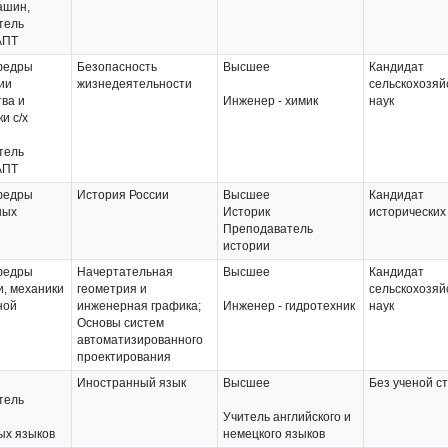
ашин,
тель
АПТ
федры
Безопасность
Высшее
Кандидат
ии
жизнедеятельности
сельскохозяй
ва и
Инженер - химик
наук
и с/х
тель
АПТ
федры
История России
Высшее
Кандидат
ных
Историк
исторических
Преподаватель
истории
федры
Начертательная
Высшее
Кандидат
, механики
геометрия и
сельскохозяй
ной
инженерная графика;
Инженер - гидротехник
наук
Основы систем
автоматизированного
проектирования
Иностранный язык
Высшее
Без ученой с
тель
Учитель английского и
ых языков
немецкого языков