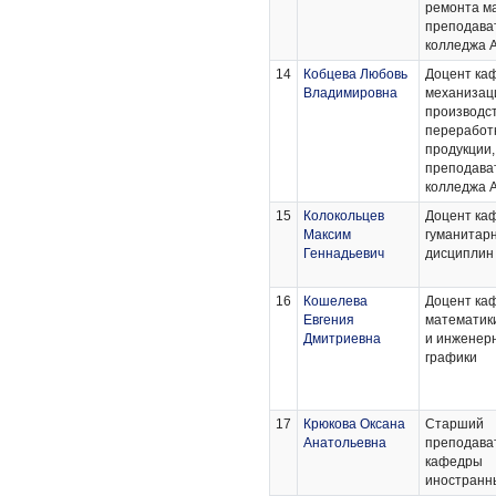
ремонта м
преподава
колледжа 
14
Кобцева Любовь
Доцент ка
Владимировна
механизац
производст
переработк
продукции,
преподава
колледжа 
15
Колокольцев
Доцент ка
Максим
гуманитар
Геннадьевич
дисциплин
16
Кошелева
Доцент ка
Евгения
математики
Дмитриевна
и инженер
графики
17
Крюкова Оксана
Старший
Анатольевна
преподава
кафедры
иностранн