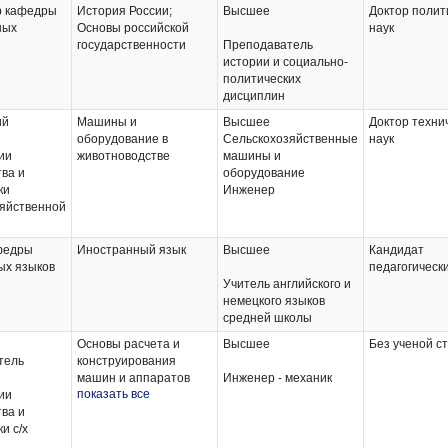
 кафедры
История России;
Высшее
Доктор полит
ных
Основы российской
наук
государственности
Преподаватель
истории и социально-
политических
дисциплин
ий
Машины и
Высшее
Доктор техни
оборудование в
Сельскохозяйственные
наук
ии
животноводстве
машины и
ва и
оборудование
ки
Инженер
зяйственной
федры
Иностранный язык
Высшее
Кандидат
ых языков
педагогически
Учитель английского и
немецкого языков
средней школы
Основы расчета и
Высшее
Без ученой с
тель
конструирования
машин и аппаратов
Инженер - механик
показать все
ии
перерабатывающих
ва и
производств;
и с/х
Основы
проектирования и