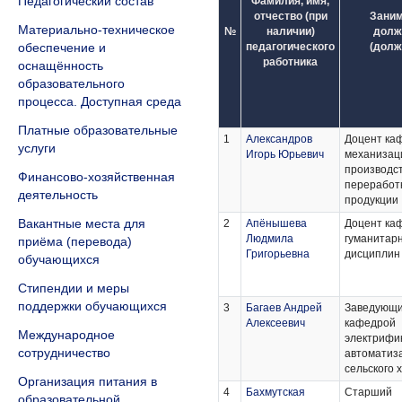
Педагогический состав
Фамилия, имя,
отчество (при
Зани
Материально-техническое
№
наличии)
долж
обеспечение и
педагогического
(долж
работника
оснащённость
образовательного
процесса. Доступная среда
Платные образовательные
1
Александров
Доцент ка
услуги
Игорь Юрьевич
механизац
производст
Финансово-хозяйственная
переработк
деятельность
продукции
Вакантные места для
2
Апёнышева
Доцент ка
Людмила
гуманитар
приёма (перевода)
Григорьевна
дисциплин
обучающихся
Стипендии и меры
поддержки обучающихся
3
Багаев Андрей
Заведующ
Алексеевич
кафедрой
Международное
электрифи
сотрудничество
автоматиз
сельского 
Организация питания в
4
Бахмутская
Старший
образовательной