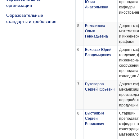
Юлия
преподава
организации
Анатольевна
кафедры
иностранн
Образовательные
стандарты и требования
5
Бельчикова
Доцент ка
Ольга
математики
Геннадьевна
и инженер
графики
6
Беховых Юрий
Доцент ка
Владимирович
геодезии, 
инженерн
сооружени
преподава
колледжа 
7
Бузоверов
Доцент ка
Сергей Юрьевич
механизац
производст
переработк
продукции
8
Выставкин
Старший
Сергей
преподава
Борисович
кафедры т
конструкц
материало