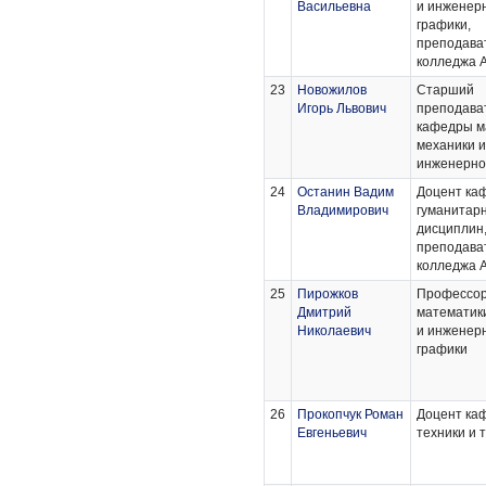
Васильевна
и инженер
графики,
преподава
колледжа 
23
Новожилов
Старший
Игорь Львович
преподава
кафедры м
механики и
инженерно
24
Останин Вадим
Доцент ка
Владимирович
гуманитар
дисциплин
преподава
колледжа 
25
Пирожков
Профессор
Дмитрий
математики
Николаевич
и инженер
графики
26
Прокопчук Роман
Доцент каф
Евгеньевич
техники и 