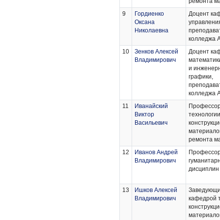
ремонта м
9
Гордиенко
Доцент ка
Оксана
управлени
Николаевна
преподава
колледжа 
10
Зенков Алексей
Доцент ка
Владимирович
математики
и инженер
графики,
преподава
колледжа 
11
Иванайский
Профессор
Виктор
технологи
Васильевич
конструкц
материало
ремонта м
12
Иванов Андрей
Профессор
Владимирович
гуманитар
дисциплин
13
Ишков Алексей
Заведующ
Владимирович
кафедрой 
конструкц
материало