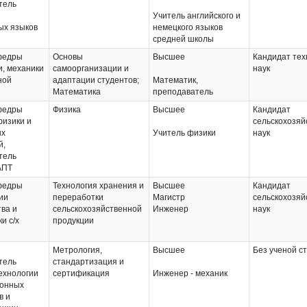
тель
Учитель английского и
ых языков
немецкого языков
средней школы
федры
Основы
Высшее
Кандидат тех
, механики
самоорганизации и
наук
ной
адаптации студентов;
Математик,
Математика
преподаватель
федры
Физика
Высшее
Кандидат
физики и
сельскохозяй
ых
Учитель физики
наук
й,
тель
АПТ
федры
Технология хранения и
Высшее
Кандидат
ии
переработки
Магистр
сельскохозяй
ва и
сельскохозяйственной
Инженер
наук
и с/х
продукции
Метрология,
Высшее
Без ученой с
тель
стандартизация и
ехнологии
сертификация
Инженер - механик
ионных
в и