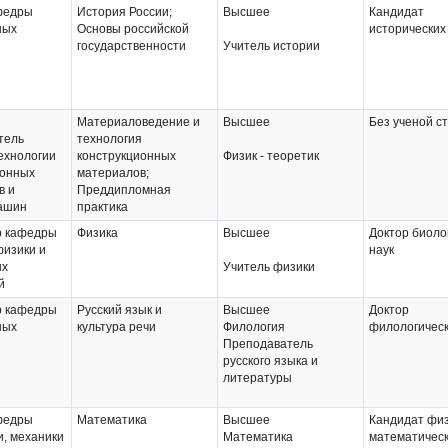
федры
История России;
Высшее
Кандидат
ных
Основы российской
исторических
государственности
Учитель истории
Материаловедение и
Высшее
Без ученой с
тель
технология
ехнологии
конструкционных
Физик - теоретик
ионных
материалов;
в и
Преддипломная
ашин
практика
 кафедры
Физика
Высшее
Доктор биоло
физики и
наук
ых
Учитель физики
й
 кафедры
Русский язык и
Высшее
Доктор
ных
культура речи
Филология
филологическ
Преподаватель
русского языка и
литературы
федры
Математика
Высшее
Кандидат физ
, механики
Математика
математическ