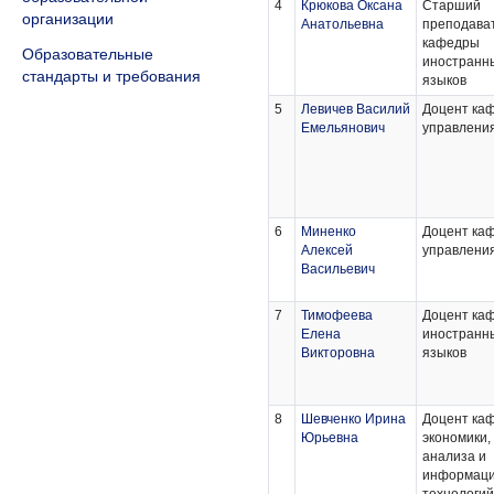
4
Крюкова Оксана
Старший
организации
Анатольевна
преподава
кафедры
Образовательные
иностранн
стандарты и требования
языков
5
Левичев Василий
Доцент ка
Емельянович
управлени
6
Миненко
Доцент ка
Алексей
управлени
Васильевич
7
Тимофеева
Доцент ка
Елена
иностранн
Викторовна
языков
8
Шевченко Ирина
Доцент ка
Юрьевна
экономики,
анализа и
информац