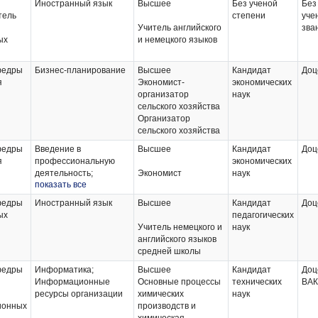
Иностранный язык
Высшее
Без ученой
Без
тель
степени
уче
Учитель английского
зва
ых
и немецкого языков
федры
Бизнес-планирование
Высшее
Кандидат
Доц
я
Экономист-
экономических
организатор
наук
сельского хозяйства
Организатор
сельского хозяйства
федры
Введение в
Высшее
Кандидат
Доц
я
профессиональную
экономических
деятельность;
Экономист
наук
показать все
Организация
сельскохозяйственного
федры
Иностранный язык
Высшее
Кандидат
Доц
производства;
ых
педагогических
Организация
Учитель немецкого и
наук
инновационной
английского языков
деятельности в АПК
средней школы
федры
Информатика;
Высшее
Кандидат
Доц
Информационные
Основные процессы
технических
ВАК
ресурсы организации
химических
наук
ионных
производств и