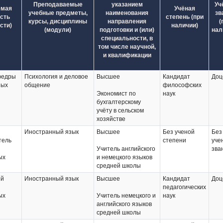
Преподаваемые
указанием
Уч
емая
Учёная
учебные предметы,
наименования
зв
сть
степень (при
курсы, дисциплины
направления
(
сти)
наличии)
(модули)
подготовки и (или)
нал
специальности, в
том числе научной,
и квалификации
федры
Психология и деловое
Высшее
Кандидат
Доц
ных
общение
философских
Экономист по
наук
бухгалтерскому
учёту в сельском
хозяйстве
Иностранный язык
Высшее
Без ученой
Без
тель
степени
уче
Учитель английского
зва
ых
и немецкого языков
средней школы
ий
Иностранный язык
Высшее
Кандидат
Доц
педагогических
ых
Учитель немецкого и
наук
английского языков
средней школы