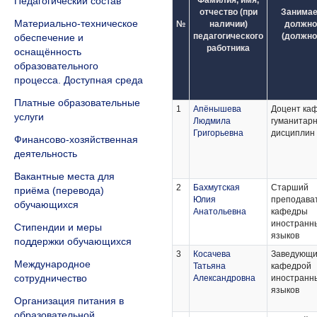
Педагогический состав
Фамилия, имя,
отчество (при
Занима
Материально-техническое
№
наличии)
должно
педагогического
(должно
обеспечение и
работника
оснащённость
образовательного
процесса. Доступная среда
Платные образовательные
1
Апёнышева
Доцент ка
услуги
Людмила
гуманитар
Григорьевна
дисциплин
Финансово-хозяйственная
деятельность
Вакантные места для
2
Бахмутская
Старший
приёма (перевода)
Юлия
преподава
обучающихся
Анатольевна
кафедры
иностранн
Стипендии и меры
языков
поддержки обучающихся
3
Косачева
Заведующ
Международное
Татьяна
кафедрой
сотрудничество
Александровна
иностранн
языков
Организация питания в
образовательной