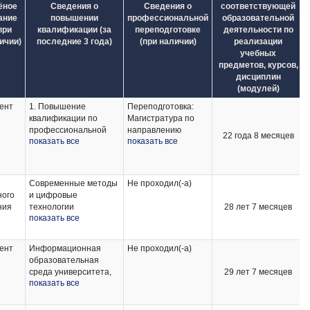
ёное
Сведения о
Сведения о
соответствующей
ание
повышении
профессиональной
образовательной
при
квалификации (за
переподготовке
деятельности по
ичии)
последние 3 года)
(при наличии)
реализации
учебных
предметов, курсов,
дисциплин
(модулей)
ент
1. Повышение
Переподготовка:
квалификации по
Магистратура по
профессиональной
направлению
22 года 8 месяцев
показать все
показать все
программе
подготовки
«Информационная
Педагогическое
образовательная
образование,
среда университета»,
профиль: Основы
Современные методы
Не проходил(-а)
24 часа, 01 марта
религиозных
ного
и цифровые
2022 г.
культур и светской
ния
технологии
28 лет 7 месяцев
этики.
показать все
преподавания
иностранного языка в
системе высшего и
ент
Информационная
Не проходил(-а)
среднего
образовательная
профессионального
среда университета,
29 лет 7 месяцев
образования, 36ч,
показать все
24ч, 2022, ФГБОУ ВО
2021, ФГБОУ ВО
"Алтайский
"Алтайский
государственный