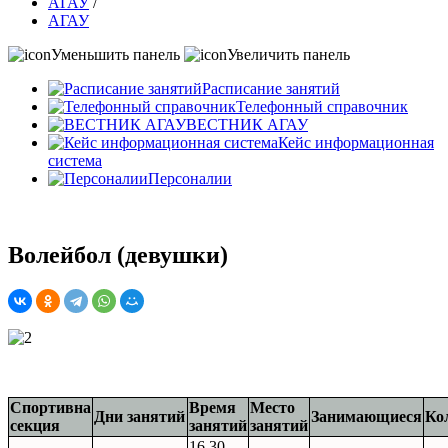
АГАУ
/
АГАУ
Уменьшить панель
Увеличить панель
Расписание занятий
Телефонный справочник
ВЕСТНИК АГАУ
Кейс информационная
система
Персоналии
Волейбол (девушки)
Спортивна
Время
Место
Дни занятий
Занимающиеся
Ко
секция
занятий
занятий
16.30-