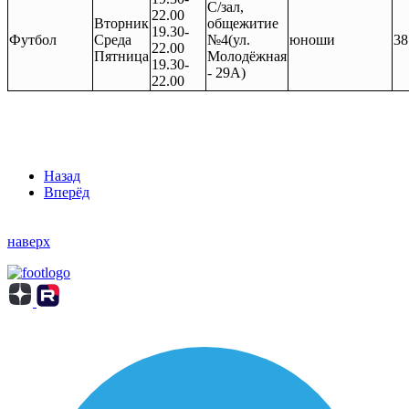
С/зал,
22.00
Вторник
общежитие
19.30-
Футбол
Среда
№4(ул.
юноши
38
22.00
Пятница
Молодёжная
19.30-
- 29А)
22.00
Назад
Вперёд
наверх