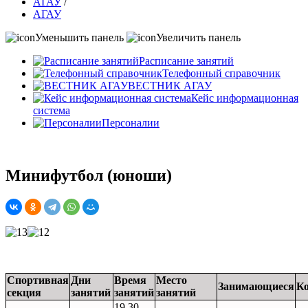
АГАУ
/
АГАУ
Уменьшить панель
Увеличить панель
Расписание занятий
Телефонный справочник
ВЕСТНИК АГАУ
Кейс информационная
система
Персоналии
Минифутбол (юноши)
Спортивная
Дни
Время
Место
Занимающиеся
Ко
секция
занятий
занятий
занятий
19.30-