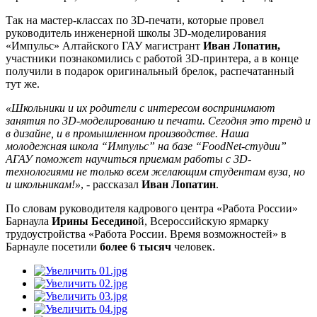
Так на мастер-классах по 3D-печати, которые провел
руководитель инженерной школы 3D-моделирования
«Импульс» Алтайского ГАУ магистрант
Иван Лопатин,
участники познакомились с работой 3D-принтера, а в конце
получили в подарок оригинальный брелок, распечатанный
тут же.
«Школьники и их родители с интересом воспринимают
занятия по 3D-моделированию и печати. Сегодня это тренд и
в дизайне, и в промышленном производстве. Наша
молодежная школа “Импульс” на базе “FoodNet-студии”
АГАУ поможет научиться приемам работы с 3D-
технологиями не только всем желающим студентам вуза, но
и школьникам!»
, - рассказал
Иван Лопатин
.
По словам руководителя кадрового центра «Работа России»
Барнаула
Ирины Беседино
й, Всероссийскую ярмарку
трудоустройства «Работа России. Время возможностей» в
Барнауле посетили
более 6 тысяч
человек.