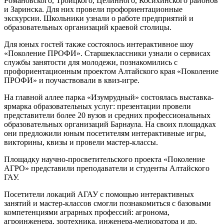
Романовского, Троицкого, Целинного, Косихинского районов
и Заринска. Для них провели профориентационные
экскурсии. Школьники узнали о работе предприятий и
образовательных организаций краевой столицы.
Для юных гостей также состоялось интерактивное шоу
«Поколение ПРОФИ». Старшеклассники узнали о сервисах
службы занятости для молодежи, познакомились с
профориентационным проектом Алтайского края «Поколение
ПРОФИ» и поучаствовали в квиз-игре.
На главной аллее парка «Изумрудный» состоялась выставка-
ярмарка образовательных услуг: презентации провели
представители более 20 вузов и средних профессиональных
образовательных организаций Барнаула. На своих площадках
они предложили юным посетителям интерактивные игры,
викторины, квизы и провели мастер-классы.
Площадку научно-просветительского проекта «Поколение
АГРО» представили преподаватели и студенты Алтайского
ГАУ.
Посетители локаций АГАУ с помощью интерактивных
занятий и мастер-классов смогли познакомиться с базовыми
компетенциями аграрных профессий: агронома,
агроинженера, зоотехника, инженера-мелиоратора и др.