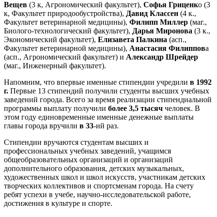
Вещев
(3 к, Агрономический факультет),
Софья Гриценк
о (3
к, Факультет природообустройства),
Давид Классен
(4 к.,
Факультет ветеринарной медицины),
Филипп Миллер
(маг.,
Биолого-технологический факультет),
Дарья Миронова
(3 к.,
Экономический факультет),
Елизавета Палкина
(асп.,
Факультет ветеринарной медицины),
Анастасия Филиппов
а
(асп., Агрономический факультет) и
Александр Шрейдер
(маг., Инженерный факультет).
Напомним, что впервые именные стипендии учредили
в 1992
г.
Первые 13 стипендий получили студенты высших учебных
заведений города. Всего за время реализации стипендиальной
программы выплату получили
более 3,5 тысяч
человек. В
этом году единовременные именные денежные выплаты
главы города вручили
в 33
-ий раз.
Стипендии вручаются студентам высших и
профессиональных учебных заведений, учащимся
общеобразовательных организаций и организаций
дополнительного образования, детских музыкальных,
художественных школ и школ искусств, участникам детских
творческих коллективов и спортсменам города. На счету
ребят успехи в учебе, научно-исследовательской работе,
достижения в культуре и спорте.