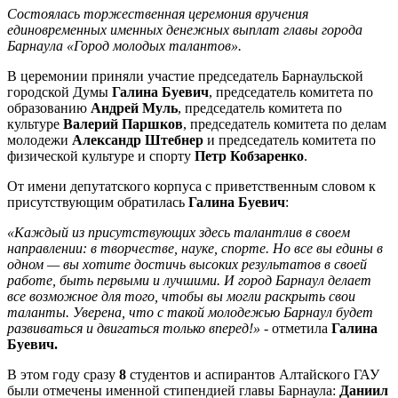
Состоялась торжественная церемония вручения
единовременных именных денежных выплат главы города
Барнаула «Город молодых талантов».
В церемонии приняли участие председатель Барнаульской
городской Думы
Галина Буевич
, председатель комитета по
образованию
Андрей Муль
, председатель комитета по
культуре
Валерий Паршков
, председатель комитета по делам
молодежи
Александр Штебнер
и председатель комитета по
физической культуре и спорту
Петр Кобзаренко
.
От имени депутатского корпуса с приветственным словом к
присутствующим обратилась
Галина Буевич
:
«Каждый из присутствующих здесь талантлив в своем
направлении: в творчестве, науке, спорте. Но все вы едины в
одном — вы хотите достичь высоких результатов в своей
работе, быть первыми и лучшими. И город Барнаул делает
все возможное для того, чтобы вы могли раскрыть свои
таланты. Уверена, что с такой молодежью Барнаул будет
развиваться и двигаться только вперед!»
- отметила
Галина
Буевич.
В этом году сразу
8
студентов и аспирантов Алтайского ГАУ
были отмечены именной стипендией главы Барнаула:
Даниил