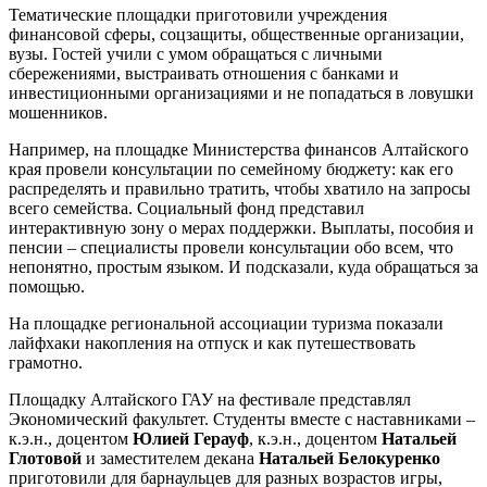
Тематические площадки приготовили учреждения
финансовой сферы, соцзащиты, общественные организации,
вузы. Гостей учили с умом обращаться с личными
сбережениями, выстраивать отношения с банками и
инвестиционными организациями и не попадаться в ловушки
мошенников.
Например, на площадке Министерства финансов Алтайского
края провели консультации по семейному бюджету: как его
распределять и правильно тратить, чтобы хватило на запросы
всего семейства. Социальный фонд представил
интерактивную зону о мерах поддержки. Выплаты, пособия и
пенсии – специалисты провели консультации обо всем, что
непонятно, простым языком. И подсказали, куда обращаться за
помощью.
На площадке региональной ассоциации туризма показали
лайфхаки накопления на отпуск и как путешествовать
грамотно.
Площадку Алтайского ГАУ на фестивале представлял
Экономический факультет. Студенты вместе с наставниками –
к.э.н., доцентом
Юлией Герауф
, к.э.н., доцентом
Натальей
Глотовой
и заместителем декана
Натальей Белокуренко
приготовили для барнаульцев для разных возрастов игры,