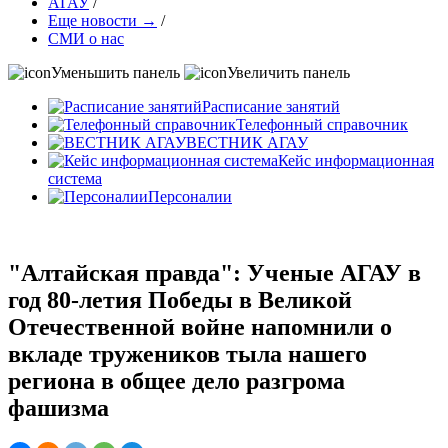
АГАУ
/
Еще новости →
/
СМИ о нас
Уменьшить панель
Увеличить панель
Расписание занятий
Телефонный справочник
ВЕСТНИК АГАУ
Кейс информационная
система
Персоналии
"Алтайская правда": Ученые АГАУ в
год 80-летия Победы в Великой
Отечественной войне напомнили о
вкладе тружеников тыла нашего
региона в общее дело разгрома
фашизма