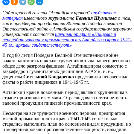
Сайт краевой газеты "Алтайская правда"
опубликовал
материал
известного журналиста
Евгения Шумилова
о том,
как в преддверии празднования 80-летия Победы в великой
Отечественной войне в Алтайском государственном аграрном
университете состоялся
научный брифинг «Пищевая и
перерабатывающая промышленность Алтайского края в 1941-
45 гг.: архивы свидетельствуют»
В год 80-летия Победы в Великой Отечественной войне
важно напомнить о вкладе тружеников тыла нашего региона в
общее дело разгрома фашизма. Алтайпищепром совместно с
завкафедрой гуманитарных дисциплин АГАУ к. и. н.,
доцентом
Светланой Бондаренко
представили неизвестные
факты о работе пищевиков в 1941-1945 гг.
Алтайский край в довоенный период являлся крупнейшим в
стране производителем мяса. Отрасль давала почти четверть
валовой продукции пищевой промышленности края.
Несмотря на все трудности военного периода, предприятия
мясной промышленности края в 1941-1945 гг. не только
старались выполнить план по основным видам продукции, но
и модернизировали производственные мощности, наладили