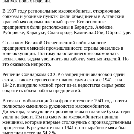
выпуск новых изделий.
В 1937 году региональные мясокомбинаты, откормочные
совхозы и убойные пункты были объединены в Алтайский
краевой мясопромышленный трест. Его основные
предприятия были расположены в Барнауле, Алейске,
Рубцовске, Карасуке, Славгороде, Камне-на-Оби, Ойрот-Туре.
С началом Великой Отечественной войны многие
предприятия мясной промышленности страны оказались в
зоне оккупации. Поэтому на оставшиеся мясокомбинаты
возлагалась задача увеличить выработку мясных изделий. Но
это оказалось непросто.
Решение Совнаркома СССР о запрещении авансовой сдачи
скота, а также перенесение планов сдачи скота с 1941 г. на
1942 г. вынудило мясной трест из-за недостатка сырья резко
сократить объем работы предприятий.
В связи с мобилизацией на фронт в течение 1941 года почти
полностью сменилось руководство мясокомбинатов.
Директора, заведующие производством и главные бухгалтеры
ушли на фронт. Им на смену на мясокомбинаты пришли
женщины, которые впервые столкнулись с производственным
процессом. В результате план 1941 г. по выработке мяса был
выполнен всего на 54,2 %.