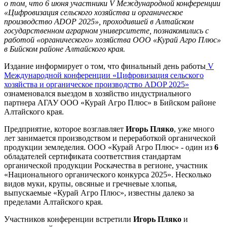
о том, что 6 июня участники V Международной конференции
«Цифровизация сельского хозяйства и органическое
производство ADOP 2025», проходившей в Алтайском
государственном аграрном университете, познакомились с
работой «органического» хозяйства ООО «Курай Агро Плюс»
в Бийском районе Алтайского края.
Издание информирует о том, что финальный день работы
V
Международной конференции «Цифровизация сельского
хозяйства и органическое производство ADOP 2025»
ознаменовался выездом в хозяйство индустриального
партнера АГАУ ООО «Курай Агро Плюс» в Бийском районе
Алтайского края.
Предприятие, которое возглавляет
Игорь Пляко
, уже много
лет занимается производством и переработкой органической
продукции земледелия. ООО «Курай Агро Плюс» - один из
6
обладателей сертификата соответствия стандартам
органической продукции Роскачества в регионе, участник
«Национального органического конкурса 2025». Несколько
видов муки, крупы, овсяные и гречневые хлопья,
выпускаемые «Курай Агро Плюс», известны далеко за
пределами Алтайского края.
Участников конференции встретили
Игорь Пляко
и