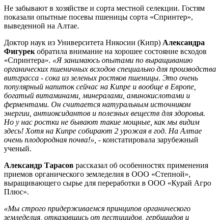
Не забывают в хозяйстве и сорта местной селекции. Гостям
показали опытные посевы пшеницы сорта «Спринтер»,
выведенной на Алтае.
Доктор наук из Университета Никосии (Кипр)
Александра
Фигурек
обратила внимание на хорошее состояние всходов
«Спринтера».
«Я занимаюсь опытами по выращиванию
органических пшеничных всходов специально для производства
витграсса - сока из зеленых ростков пшеницы. Это очень
популярный напиток сейчас на Кипре и вообще в Европе,
богатый витаминами, минералами, аминокислотами и
ферментами. Он считается натуральным источником
энергии, антиоксидантов и полезных веществ для здоровья.
Но у нас ростки не бывают такие мощные, как мы видим
здесь! Хотя на Кипре собирают 2 урожая в год. На Алтае
очень плодородная почва!», -
констатировала зарубежный
ученый.
Александр Тарасов
рассказал об особенностях применения
приемов органического земледелия в ООО «Степной»,
выращивающего сырье для переработки в ООО «Курай Агро
Плюс».
«Мы строго придерживаемся принципов органического
земледелия, отказавшись от пестицидов, гербицидов и