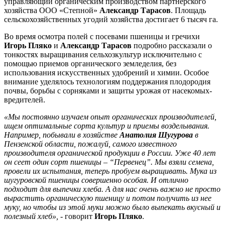
управляющий органическим производством партнерского
хозяйства ООО «Степной»
Александр Тарасов
. Площадь
сельскохозяйственных угодий хозяйства достигает 6 тысяч га.
Во время осмотра полей с посевами пшеницы и гречихи
Игорь Пляко
и
Александр Тарасов
подробно рассказали о
тонкостях выращивания сельхозкультур исключительно с
помощью приемов органического земледелия, без
использования искусственных удобрений и химии. Особое
внимание уделялось технологиям поддержания плодородия
почвы, борьбы с сорняками и защиты урожая от насекомых-
вредителей.
«Мы постоянно изучаем опыт органических производителей,
ищем оптимальные сорта культур и приемы возделывания.
Например, побывали в хозяйстве
Анатолия Шугурова
в
Пензенской области, пожалуй, самого известного
производителя органической продукции в России. Уже 40 лет
он сеет один сорт пшеницы – “Первенец”. Мы взяли семена,
провели их испытания, теперь пробуем выращивать. Мука из
шугуровской пшеницы совершенно особая. И отлично
подходит для выпечки хлеба. А для нас очень важно не просто
вырастить органическую пшеницу и потом получить из нее
муку, но чтобы из этой муки можно было выпекать вкусный и
полезный хлеб»,
- говорит
Игорь Пляко
.