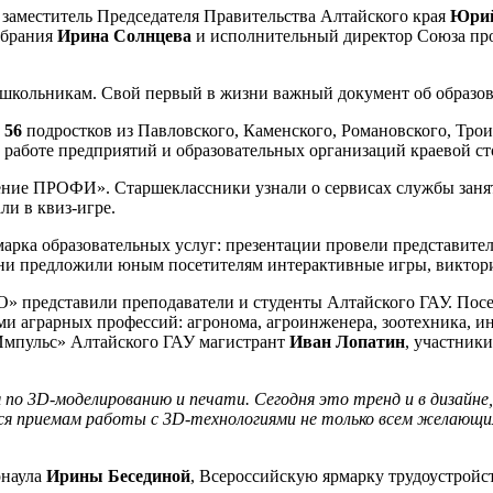
заместитель Председателя Правительства Алтайского края
Юрий
обрания
Ирина Солнцева
и исполнительный директор Союза пр
в школьникам. Свой первый в жизни важный документ об образ
и
56
подростков из Павловского, Каменского, Романовского, Трои
работе предприятий и образовательных организаций краевой с
ление ПРОФИ». Старшеклассники узнали о сервисах службы зан
и в квиз-игре.
марка образовательных услуг: презентации провели представите
они предложили юным посетителям интерактивные игры, виктори
О» представили преподаватели и студенты Алтайского ГАУ. По
и аграрных профессий: агронома, агроинженера, зоотехника, ин
Импульс» Алтайского ГАУ магистрант
Иван Лопатин
, участник
 по 3D-моделированию и печати. Сегодня это тренд и в дизайн
я приемам работы с 3D-технологиями не только всем желающим
рнаула
Ирины Бесединой
, Всероссийскую ярмарку трудоустройс