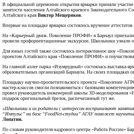
В официальной церемонии открытия ярмарки приняли участие 
занятости населения Алтайского краевого Законодательного С
Алтайского края
Виктор Мещеряков
.
Впервые на площадке ярмарки состоялось вручение аттестато
На «Карьерный движ. Поколение ПРОФИ» в Барнаул приехал
провели профориентационные экскурсии. Школьники узнали о 
Для юных гостей также состоялось интерактивное шоу «Поко
проектом Алтайского края «Поколение ПРОФИ» и поучаствовал
На главной аллее парка «Изумрудный» состоялась выставка-яр
образовательных организаций Барнаула. На своих площадках 
Площадку научно-просветительского проекта «Поколение АГР
мастер-классов смогли познакомиться с базовыми компетенциям
провел руководитель инженерной школы 3D-моделирования «
подарок оригинальный брелок, распечатанный тут же.
«Школьники и их родители с интересом воспринимают занятия
“Импульс” на базе “FoodNet-студии” АГАУ поможет научитьс
Лопатин.
По словам руководителя кадрового центра «Работа России» Ба