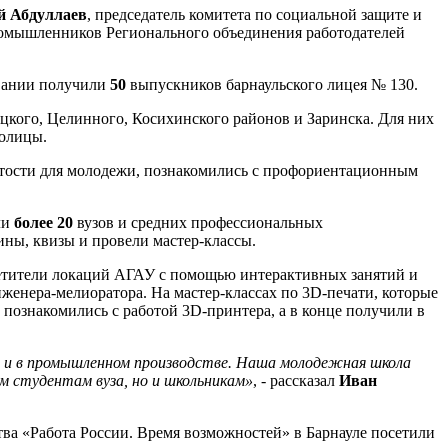
 Абдуллаев
, председатель комитета по социальной защите и
омышленников Регионального объединения работодателей
овании получили
50
выпускников барнаульского лицея № 130.
цкого, Целинного, Косихинского районов и Заринска. Для них
толицы.
ятости для молодежи, познакомились с профориентационным
ли
более 20
вузов и средних профессиональных
ны, квизы и провели мастер-классы.
сетители локаций АГАУ с помощью интерактивных занятий и
женера-мелиоратора. На мастер-классах по 3D-печати, которые
и познакомились с работой 3D-принтера, а в конце получили в
е, и в промышленном производстве. Наша молодежная школа
 студентам вуза, но и школьникам»
, - рассказал
Иван
тва «Работа России. Время возможностей» в Барнауле посетили