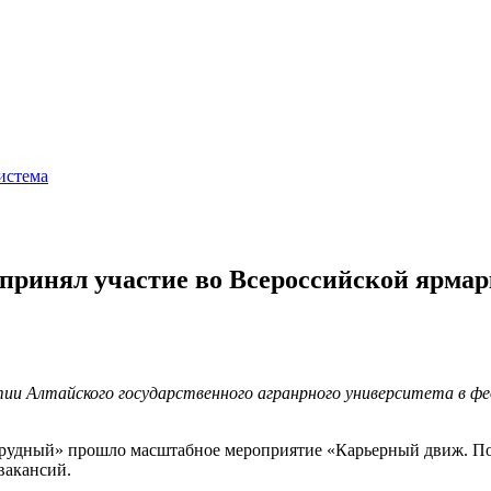
истема
ринял участие во Всероссийской ярмарк
ии Алтайского государственного агранрного университета в ф
зумрудный» прошло масштабное мероприятие «Карьерный движ.
вакансий.