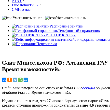
АГАУ
/
Еще новости →
/
СМИ о нас
Уменьшить панель
Увеличить панель
Расписание занятий
Телефонный справочник
ВЕСТНИК АГАУ
Кейс информационная с
Персоналии
Сайт Минсельхоза РФ: Алтайский ГАУ п
Время возможностей»
Сайт Министерства сельского хозяйства РФ с
ообщил
об участ
«Работа России. Время возможностей».
Издание пишет о том, что 27 июня в барнаульском парке «И
краевой столицы предложили соискателям
свыше 4,6 тысяч
и 