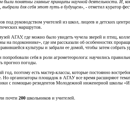
ям были понятны главные принципы научной деятельности. И, к
 выбрали для себя этот путь в будущем», -
отметил куратор фес
в под руководством учителей из школ, лицеев и детских центро
атических маршрутов.
узей АГАУ, где можно было увидеть чучела зверей и птиц, колл
ы на подоконнике», где им рассказали об особенностях проращ
равившейся культуры и забрали ее домой, чтобы затем собрать у
попробовали себя в роли агрометеоролога: научились правильно
ть прогноз погоды.
й год, поэтому есть мастер-классы, которые постоянно востреб
. Но организаторы площадок в АГАУ все время расширяют темат
льники с помощью резидентов Молодежной инженерной школы «И
али почти
200
школьников и учителей.