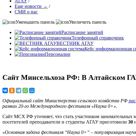
АГАУ
/
Еще новости →
/
СМИ о нас
Уменьшить панель
Увеличить панель
Расписание занятий
Телефонный справочник
ВЕСТНИК АГАУ
Кейс информационная с
Персоналии
Сайт Минсельхоза РФ: В Алтайском ГА
Официальный сайт Министерства сельского хозяйства РФ
рас
рамках 20-го Международного фестиваля «Наука 0+».
Сайт МСХ РФ уточняет, что стать участником занимательных 
посетителей преподаватели и студенты АГАУ приготовили
30
н
«Основная задача фестиваля ‘‘Наука 0+” – популяризация нау