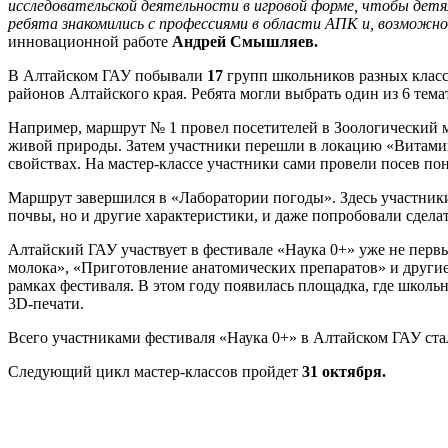
исследовательской деятельности в игровой форме, чтобы дет
ребята знакомились с профессиями в области АПК и, возможно,
инновационной работе
Андрей Смышляев.
В Алтайском ГАУ побывали
17
групп школьников разных классо
районов Алтайского края. Ребята могли выбрать один из 6 тем
Например, маршрут № 1 провел посетителей в Зоологический м
живой природы. Затем участники перешли в локацию «Витамин
свойствах. На мастер-классе участники сами провели посев пон
Маршрут завершился в «Лаборатории погоды». Здесь участники 
почвы, но и другие характеристики, и даже попробовали сдела
Алтайский ГАУ участвует в фестивале «Наука 0+» уже не первы
молока», «Приготовление анатомических препаратов» и другие
рамках фестиваля. В этом году появилась площадка, где шко
3D-печати.
Всего участниками фестиваля «Наука 0+» в Алтайском ГАУ ст
Следующий цикл мастер-классов пройдет
31 октября.