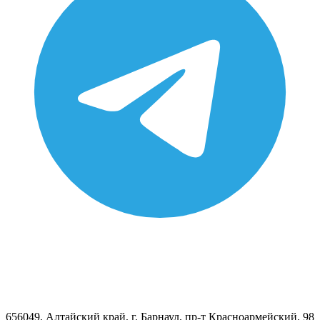
656049, Алтайский край, г. Барнаул, пр-т Красноармейский, 98