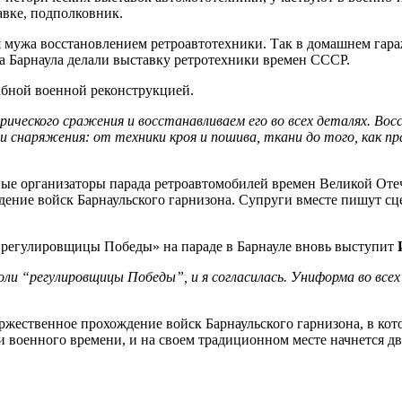
авке, подполковник.
ния мужа восстановлением ретроавтотехники. Так в домашнем га
а Барнаула делали выставку ретротехники времен СССР.
абной военной реконструкцией.
ического сражения и восстанавливаем его во всех деталях. Вос
снаряжения: от техники кроя и пошива, ткани до того, как пра
ые организаторы парада ретроавтомобилей времен Великой Отеч
дение войск Барнаульского гарнизона. Супруги вместе пишут сц
 «регулировщицы Победы» на параде в Барнауле вновь выступит
ли “регулировщицы Победы”, и я согласилась. Униформа во всех
ржественное прохождение войск Барнаульского гарнизона, в ко
 военного времени, и на своем традиционном месте начнется д