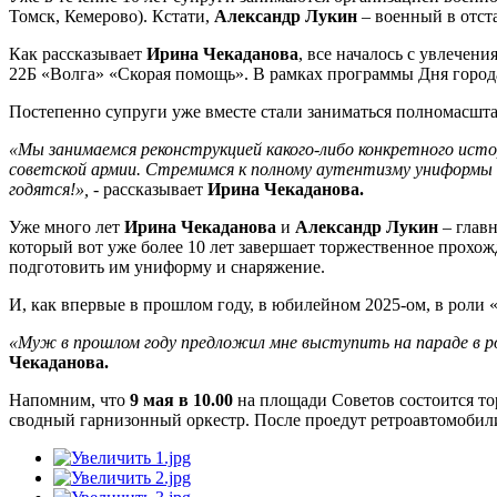
Томск, Кемерово). Кстати,
Александр Лукин
– военный в отст
Как рассказывает
Ирина Чекаданова
, все началось с увлече
22Б «Волга» «Скорая помощь». В рамках программы Дня город
Постепенно супруги уже вместе стали заниматься полномасшт
«Мы занимаемся реконструкцией какого-либо конкретного истор
советской армии. Стремимся к полному аутентизму униформы и 
годятся!», -
рассказывает
Ирина Чекаданова.
Уже много лет
Ирина Чекаданова
и
Александр Лукин
– главн
который вот уже более 10 лет завершает торжественное прохож
подготовить им униформу и снаряжение.
И, как впервые в прошлом году, в юбилейном 2025-ом, в роли
«Муж в прошлом году предложил мне выступить на параде в ро
Чекаданова.
Напомним, что
9 мая в 10.00
на площади Советов состоится то
сводный гарнизонный оркестр. После проедут ретроавтомобили