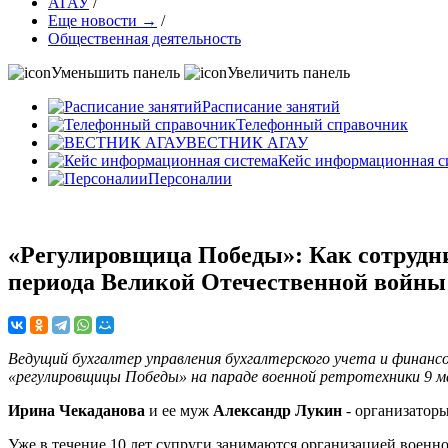
АГАУ
/
Еще новости →
/
Общественная деятельность
Уменьшить панель
Увеличить панель
Расписание занятий
Телефонный справочник
ВЕСТНИК АГАУ
Кейс информационная с
Персоналии
«Регулировщица Победы»: Как сотрудн
периода Великой Отечественной войны
Ведущий бухгалтер управления бухгалтерского учета и финанс
«регулировщицы Победы» на параде военной ретротехники 9 ма
Ирина Чекаданова
и ее муж
Александр Лукин
- организаторы
Уже в течение 10 лет супруги занимаются организацией военн