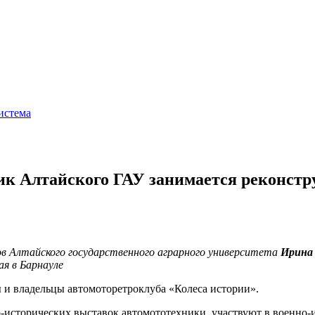
истема
ик Алтайского ГАУ занимается реконст
ов Алтайского государственного аграрного университета
Ирина
я в Барнауле
 и владельцы автомоторетроклуба «Колеса истории».
о-исторических выставок автомототехники, участвуют в военно-