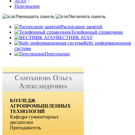
АГАУ
/
Персоналии
Уменьшить панель
Увеличить панель
Расписание занятий
Телефонный справочник
ВЕСТНИК АГАУ
Кейс информационная
система
Персоналии
Самтынова Ольга
Александровна
КОЛЛЕДЖ
АГРОПРОМЫШЛЕННЫХ
ТЕХНОЛОГИЙ
Кафедра гуманитарных
дисциплин
Преподаватель