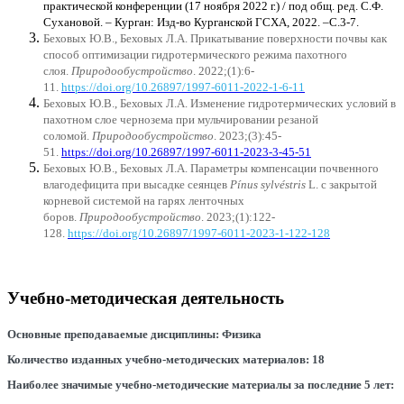
практической конференции (17 ноября 2022 г.) / под общ. ред. С.Ф.
Сухановой. – Курган: Изд-во Курганской ГСХА, 2022. –С.3-7.
Беховых Ю.В., Беховых Л.А. Прикатывание поверхности почвы как
способ оптимизации гидротермического режима пахотного
слоя.
Природообустройство
. 2022;(1):6-
11.
https://doi.org/10.26897/1997-6011-2022-1-6-11
Беховых Ю.В., Беховых Л.А. Изменение гидротермических условий в
пахотном слое чернозема при мульчировании резаной
соломой.
Природообустройство
. 2023;(3):45-
51.
https://doi.org/10.26897/1997-6011-2023-3-45-51
Беховых Ю.В., Беховых Л.А. Параметры компенсации почвенного
влагодефицита при высадке сеянцев
Pínus sylvéstris
L. с закрытой
корневой системой на гарях ленточных
боров.
Природообустройство
. 2023;(1):122-
128.
https://doi.org/10.26897/1997-6011-2023-1-122-128
Учебно-методическая деятельность
Основные
преподаваемые
дисциплины
:
Физика
Количество
изданных
учебно
-
методических
материалов
: 18
Наиболее
значимые
учебно
-
методические
материалы
за
последние
5
лет
: