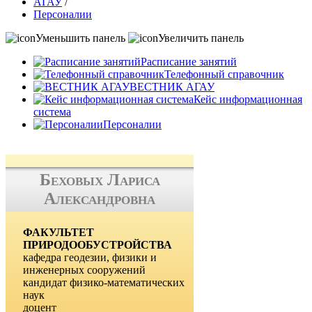
АГАУ
/
Персоналии
Уменьшить панель
Увеличить панель
Расписание занятий
Телефонный справочник
ВЕСТНИК АГАУ
Кейс информационная
система
Персоналии
Беховых Лариса
Александровна
ФАКУЛЬТЕТ
ПРИРОДООБУСТРОЙСТВА
кафедра геодезии, физики и
инженерных сооружений
кандидат физико-математических
наук
доцент