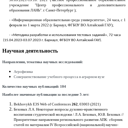
учреждение "Центр профессионального и дополнительного
образования ЛАНЬ". г. Санкт-Петербург );
- «Информационная образовательная среда университета», 24 часа, с 1
февраля по 1 марта 2022 (г. Барнаул, ФГБОУ ВО Алтайский ГАУ);
- «Методика разработки и использования тестовых заданий», 72 часа
(15.04.2023-03.07.2023 г. Барнаул, ФГБОУ ВО Алтайский ГАУ).
Научная деятельность
Направления
,
тематика
научных
исследований
:
Агрофизика
Совершенствование учебного процесса в аграрном вузе
Количество
научных
публикаций
: 104
Наиболее
значимые
публикации
за
последние
5
лет
:
Bekhovykh
E3S Web of Conferences
262
, 03003 (2021)
Беховых Л.А.
Некоторые вопросы духовно-нравственного
воспитания студенческой молодежи /
Л.А. Беховых, Ю.В.
Беховых
//
Приоритетные направления регионального развития АПК: сборник
статей по материалам IV Всероссийской (национальной) научно-