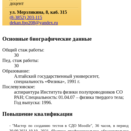
доцент
ул. Мерзликина, 8, каб. 315
(8-3852) 203-115
dekan.fpo208@yandex.ru
Основные биографические данные
Общий стаж работы:
30
Пед. стаж работы:
30
Образование:
Алтайский государственный университет,
специальность «Физика», 1991 г.
Послевузовское:
аспирантура Института физики полупроводников СО
РАН; Специальность: 01.04.07 – физика твердого тела;
Год выпуска: 1996.
Повышение квалификации
- "Мастер по созданию тестов в СДО Moodle", 36 часов, в период
30.09.2021-19.10. 2021 (Частное профессиональное образовательное