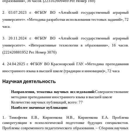
образования», 36 часов.
(223102609469 Рег.
Номер 169)
2.
03.07.2023 г. ФГБОУ ВО
«
Алтайский государственный аграрный
университет».
«Методика разработки использования тестовых заданий», 72
часа.
3.
20.11.2024 г. ФГБОУ ВО
«
Алтайский государственный аграрный
университет».
«
Интерактивные технологии в образовании», 16 часов.
(222420881952 Рег. Номер 3070)
4. 24.04.2025 г. ФГБОУ ВО Красноярский ГАУ. «Методика преподавания
иностранного языка в высшей школе (традиции и инновации)», 72 часа
Научная деятельность
Направления, тематика научных исследований:
Совершенствование
методики преподавания иностранного языка в высшей школе
Количество научных публикаций, всего: 77
Наиболее значимые публикации:
1.
Тимофеева Е.В., Кириенкова Н.В., Кириенкова Е.А.
Проблема
саморегуляции в психологической подготовке будущих специалистов.
Проблемы современного педагогического образования. – Сборник научных