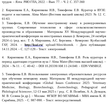
трудов: – Ялта: РИО ГПА, 2022. – Вып. 77. – Ч. 2.
С. 357-360
2.
Кириенкова Е.А., Кириенкова Н.В., Тимофеева Е.В. Куратор в ВУЗЕ:
педагог и наставник.
Alma
Mater
(Вестник высшей школы) 2023. № 12. С.
61-63.
3.
Тимофеева, Е.В.
Обучение иностранному языку в разноуровневых
группах
.
Современные технологии в сфере сельскохозяственного
производства и образования : Материалы
XV
Международной научно-
практической конференции на иностранных языках (г. Кемерово, 24 октября
2024 г.) /ред. кол.: Т. А. Мирошина, А.С. Березина. - Кемерово: Кузбасский
ГАУ, 2024. –
http
://
ksai
.
ru
/
upload
//
files
/
sbornik
. - Дата публикации:
14.11.2024. – С. 127-129.– Текст: электронный.
4. Кириенкова Е.А., Кириенкова Н.В., Тимофеева Е.В. Роль куратора в
период адаптации студентов вуза //
Alma
Mater
(Вестник высшей школы). –
2024. – № 11. – С. 40-42. –
DOI
10.20339/
AM
.11-24.040. –
EDN
VMSBUZ
.
5.
Тимофеева Е.В. Использование электронных образовательных ресурсов
при обучении немецкому языку.
Материалы
III
международной научно-
практической конференции «
Global
Issues
Conference
2025:
Veterinary
Medicine
,
Biology
,
Biotechnology
,
Zootechnology
,
Pedagogical
and
Philological
Sciences
», 12-13 мая 2025 г. / ред.: С. В. Позябин, А. А. Дельцов,
М. В. Селина [и др.].
–
Москва: ФГБОУ ВО МГАВМиБ – МВА имени К. И.
Скрябина, 2025.
– С. 987-990
.
–
Текст: непосредственный.