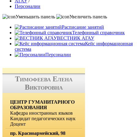
АГАУ
/
Персоналии
Уменьшить панель
Увеличить панель
Расписание занятий
Телефонный справочник
ВЕСТНИК АГАУ
Кейс информационная
система
Персоналии
Тимофеева Елена
Викторовна
ЦЕНТР ГУМАНИТАРНОГО
ОБРАЗОВАНИЯ
Кафедра иностранных языков
Кандидат педагогических наук
Доцент
пр. Красноармейский, 98