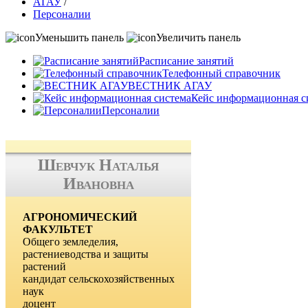
АГАУ
/
Персоналии
Уменьшить панель
Увеличить панель
Расписание занятий
Телефонный справочник
ВЕСТНИК АГАУ
Кейс информационная с
Персоналии
Шевчук Наталья
Ивановна
АГРОНОМИЧЕСКИЙ
ФАКУЛЬТЕТ
Общего земледелия,
растениеводства и защиты
растений
кандидат сельскохозяйственных
наук
доцент