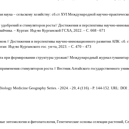
аука – сельскому хозяйству: сб.ст ХVI Международной научно-практической кон
удобрений и стимуляторов роста// Достижения и перспективы научно-инноваци
айчика. – Курган: Изд-во Курганской ГСХА, 2022. – С. 668 - 671
ом // Достижения и перспективы научно-инновационного развития АПК: сб. с
ган: Изд-во Курганского гос. ун-та, 2023. – С. 470 – 473
та при формировании структуры урожая// Международный журнал гуманитарных 
 применения стимуляторов роста //
Вестник Алтайского государственного универс
. Biology Medicine Geography Series. - 2024. - 29, 4 (116). - P. 144-152. URL: DOI:
сные энтомология и фитопатология, Генетические основы селекции растений, С