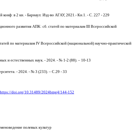
ф: в 2 кн. - Барнаул: Изд-во АГАУ, 2021.- Кн.1. - С. 227 - 229
онного развития АПК: сб. статей по материалам III Всероссийской
татей по материалам IV Всероссийской (национальной) научно-практической
и естественных наук. - 2024. - № 1-2 (88). – 10-13
итета. - 2024. - № 3 (233). – С.29 - 33
https://doi.org/10.31489/2024bmg4/144-152
еменоведение полевых культур