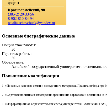
доцент
Красноармейский, 98
(385-2) 20-33-56
8-962-810-84-94
natalia.schevchuck@yandex.ru
Основные биографические данные
Общий стаж работы:
30
Пед. стаж работы:
30
Образование:
Алтайский государственный университет по специальност
Повышение квалификации
1. «Посевные качества семян и посадочного материала. Правила отбора проб»,
2. «Сортовая политика в земледелии: организация сортового и семенного кон
3. «Информационная образовательная среда университета», Алтайский ГАУ (24