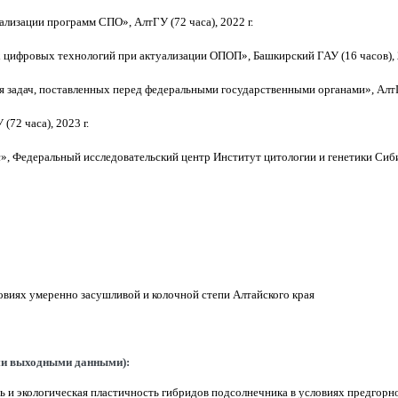
лизации программ СПО», АлтГУ (72 часа), 2022 г.
ифровых технологий при актуализации ОПОП», Башкирский ГАУ (16 часов), 2
 задач, поставленных перед федеральными государственными органами», АлтГУ
72 часа), 2023 г.
с»,
Федеральный исследовательский центр Институт цитологии и генетики Сибир
овиях умеренно засушливой и колочной степи Алтайского края
ыми выходными данными):
 и экологическая пластичность гибридов подсолнечника в условиях предгорн