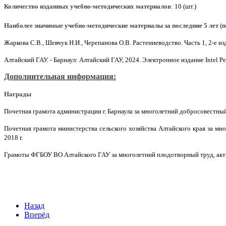
Количество изданных учебно-методических материалов
:
10 (шт.)
Наиболее значимые учебно-методические материалы за последние 5 лет 
Жаркова С.В., Шевчук Н.И., Черепанова О.В. Растениеводство. Часть 1, 2-е 
Алтайский ГАУ. - Барнаул: Алтайский ГАУ, 2024. Электронное издание
Intel
Pe
Дополнительная информация:
Награды
Почетная грамота администрации г. Барнаула за многолетний добросовестны
Почетная грамота министерства сельского хозяйства Алтайского края за м
2018 г.
Грамоты ФГБОУ ВО Алтайского ГАУ за многолетний плодотворный труд, акт
Назад
Вперёд