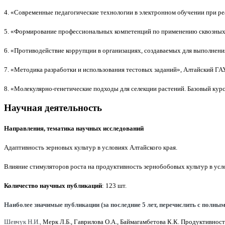
4. «Современные педагогические технологии в электронном обучении при реа
5. «Формирование профессиональных компетенций по применению сквозных ц
6. «Противодействие коррупции в организациях, создаваемых для выполнения
7. «Методика разработки и использования тестовых заданий», Алтайский ГАУ (
8. «Молекулярно-генетические подходы для селекции растений. Базовый кур
Научная деятельность
Направления, тематика научных исследований
Адаптивность зерновых культур в условиях Алтайского края.
Влияние стимуляторов роста на продуктивность зернобобовых культур в усл
Количество научных публикаций
:
123
шт.
Наиболее значимые публикации (за последние 5 лет, перечислить с полн
Шевчук Н.И.,
Мерк Л.Б., Гаврилова О.А., Баймагамбетова К.К.
Продуктивность