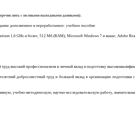
(перечислить с полными выходными данными):
.
издание дополненное и переработанное: учебное пособие
ntium
1,6
GHz
и более; 512 Мб (
RAM
);
Microsoft
Windows
7 и выше;
Adobe
Rea
й труд высокий профессионализм и личный вклад в подготовку высококвалифи
ноголетний добросовестный труд и большой вклад в организацию подготовки
ивную, учебно-методическую, научно-исследовательскую работу, значительны