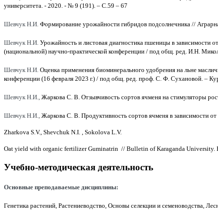
университета. - 2020. - № 9 (191). – С.59 – 67
Шевчук Н.И.
Формирование урожайности гибридов подсолнечника // Аграрная н
Шевчук Н.И.
Урожайность и листовая диагностика пшеницы в зависимости от 
(национальной) научно-практической конференции / под общ. ред. И.Н. Микол
Шевчук Н.И.
Оценка применения биоминерального удобрения на льне масличн
конференции (16 февраля 2023 г.) / под общ. ред. проф. С. Ф. Сухановой. – Кур
Шевчук Н.И.,
Жаркова С. В.
Отзывчивость сортов ячменя на стимуляторы рос
Шевчук Н.И.,
Жаркова С. В. Продуктивность сортов ячменя в зависимости от
Zharkova S.V., Shevchuk N.I. , Sokolova L.V.
Oat yield with organic fertilizer Guminatrin // Bulletin of Karaganda University
Учебно-методическая деятельность
Основные преподаваемые дисциплины:
Генетика растений, Растениеводство, Основы селекции и семеноводства, Ле