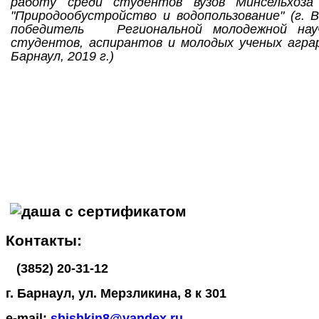
работу среди студентов вузов Минсельхоз
"Природообустройство и водопользование" (г. Во
победитель Региональной молодежной науч
студентов, аспирантов и молодых ученых аграр
Барнаул, 2019 г.)
Контакты:
(3852) 20-31-12
г. Барнаул, ул. Мерзликина, 8 к 301
е-
mail
:
shishkin
8@
yandex
.
ru