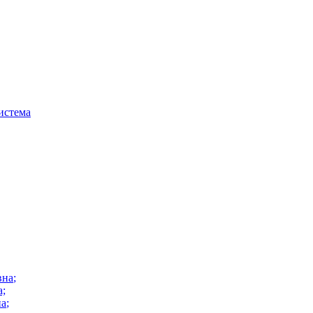
истема
вна
;
а;
на
;