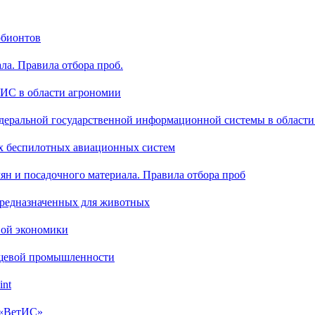
обионтов
ла. Правила отбора проб.
ГИС в области агрономии
деральной государственной информационной системы в области
х беспилотных авиационных систем
ян и посадочного материала. Правила отбора проб
предназначенных для животных
вой экономики
ищевой промышленности
int
 «ВетИС»