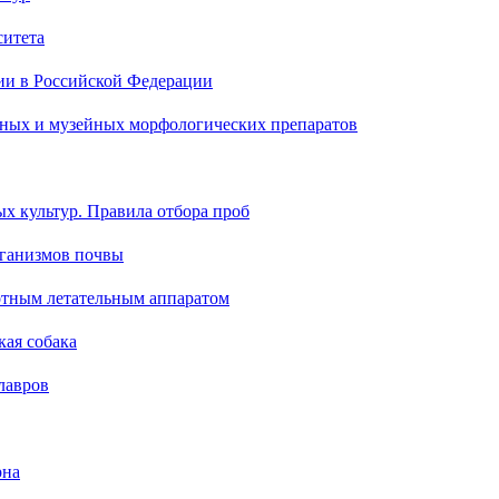
ситета
ии в Российской Федерации
бных и музейных морфологических препаратов
х культур. Правила отбора проб
ганизмов почвы
отным летательным аппаратом
кая собака
лавров
рна