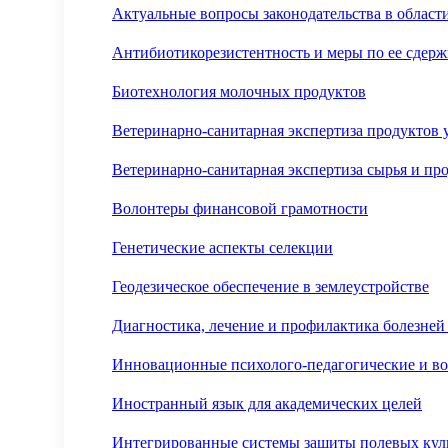
Актуальные вопросы законодательства в област
Антибиотикорезистентность и меры по ее сдер
Биотехнология молочных продуктов
Ветеринарно-санитарная экспертиза продуктов
Ветеринарно-санитарная экспертиза сырья и пр
Волонтеры финансовой грамотности
Генетические аспекты селекции
Геодезическое обеспечение в землеустройстве
Диагностика, лечение и профилактика болезне
Инновационные психолого-педагогические и во
Иностранный язык для академических целей
Интегрированные системы защиты полевых кул