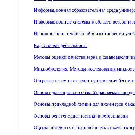
Информационная образовательная среда универ
Информационные системы в области ветеринар
Использование технологий в изготовлении уче
Кадастровая деятельность
Методы оценки качества зерна и семян масличны
Микробиология. Методы исследования микроор
Оператор наземных средств управления беспил
Основы дрессировки собак. Управляемая городс
Основы прикладной химии для инженеров-бака
Основы рентгенодиагностики в ветеринарии
Оценка посевных и технологических качеств зе