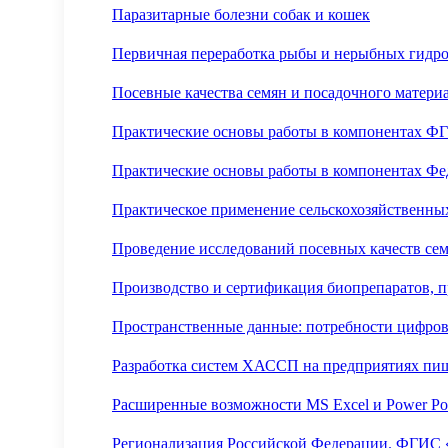
Паразитарные болезни собак и кошек
Первичная переработка рыбы и нерыбных гидр
Посевные качества семян и посадочного материа
Практические основы работы в компонентах Ф
Практические основы работы в компонентах Фе
Практическое применение сельскохозяйственны
Проведение исследований посевных качеств сем
Производство и сертификация биопрепаратов, 
Пространственные данные: потребности цифро
Разработка систем ХАССП на предприятиях п
Расширенные возможности MS Excel и Power Po
Регионализация Российской Федерации. ФГИС