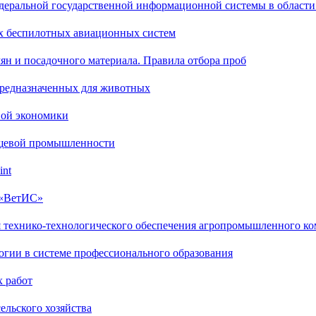
деральной государственной информационной системы в области
х беспилотных авиационных систем
ян и посадочного материала. Правила отбора проб
предназначенных для животных
вой экономики
ищевой промышленности
int
 «ВетИС»
я технико-технологического обеспечения агропромышленного ко
огии в системе профессионального образования
х работ
ельского хозяйства