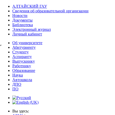
АЛТАЙСКИЙ ГАУ
Сведения об образовательной организации
Новости
Документы
Библиотека
Электронный журнал
Личный кабинет
Об университете
г.
Абитуриенту
Барнаул,
Студенту
ул.
Аспиранту
Попова
Выпускнику
276.
Работнику
Образование
Наука
Автошкола
ДПО
ПО
Вы здесь: