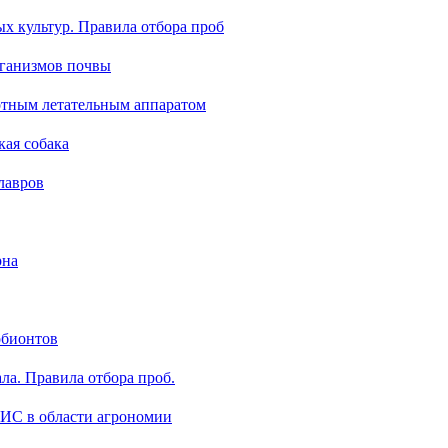
х культур. Правила отбора проб
ганизмов почвы
отным летательным аппаратом
кая собака
лавров
рна
обионтов
ла. Правила отбора проб.
ГИС в области агрономии