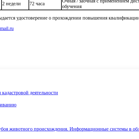
Очная / заочная с применением ди
2 недели
72 часа
обучения
ыдается удостоверение о прохождении повышения квалификации
ail.ru
и кадастровой деятельности
живанию
 убоя животного происхождения. Информационные системы в об