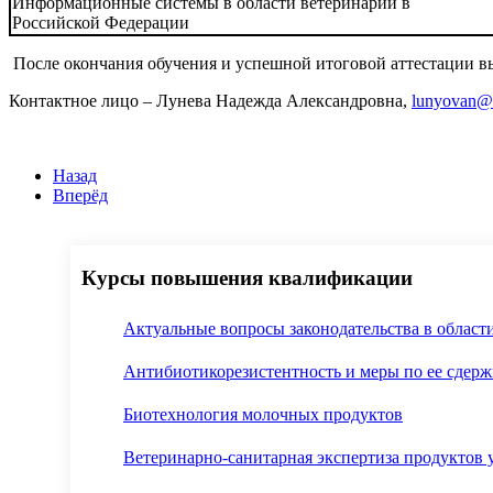
Информационные системы в области ветеринарии в
Российской Федерации
После окончания обучения и успешной итоговой аттестации в
Контактное лицо – Лунева Надежда Александровна,
lunyovan@m
Назад
Вперёд
Курсы повышения квалификации
Актуальные вопросы законодательства в област
Антибиотикорезистентность и меры по ее сдер
Биотехнология молочных продуктов
Ветеринарно-санитарная экспертиза продуктов