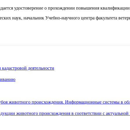
ыдается удостоверение о прохождении повышения квалификации
ческих наук, начальник Учебно-научного центра факультета вет
и кадастровой деятельности
живанию
 убоя животного происхождения. Информационные системы в об
одукции животного происхождения в соответствии с актуально