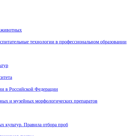
й животных
спитательные технологии в профессиональном образовании
ьтур
ситета
ии в Российской Федерации
бных и музейных морфологических препаратов
х культур. Правила отбора проб