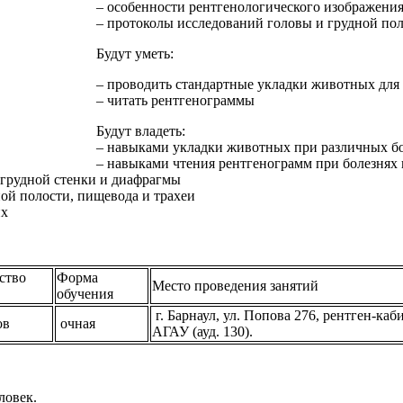
– особенности рентгенологического изображени
– протоколы исследований головы и грудной пол
Будут уметь:
– проводить стандартные укладки животных для
– читать рентгенограммы
Будут владеть:
– навыками укладки животных при различных бо
– навыками чтения рентгенограмм при болезнях 
 грудной стенки и диафрагмы
ой полости, пищевода и трахеи
их
ство
Форма
Место проведения занятий
обучения
г. Барнаул, ул. Попова 276, рентген-ка
ов
очная
АГАУ (ауд. 130).
ловек.