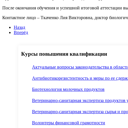
После окончания обучения и успешной итоговой аттестации в
Контактное лицо – Ткаченко Лия Викторовна, доктор биологи
Назад
Вперёд
Курсы повышения квалификации
Актуальные вопросы законодательства в област
Антибиотикорезистентность и меры по ее сдер
Биотехнология молочных продуктов
Ветеринарно-санитарная экспертиза продуктов
Ветеринарно-санитарная экспертиза сырья и пр
Волонтеры финансовой грамотности