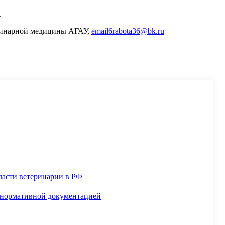
.
еринарной медицины АГАУ,
email6rabota36@bk.ru
ласти ветеринарии в РФ
й нормативной документацией