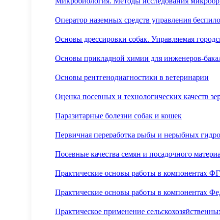
Микробиология. Методы исследования микроор
Оператор наземных средств управления беспил
Основы дрессировки собак. Управляемая городс
Основы прикладной химии для инженеров-бака
Основы рентгенодиагностики в ветеринарии
Оценка посевных и технологических качеств зе
Паразитарные болезни собак и кошек
Первичная переработка рыбы и нерыбных гидр
Посевные качества семян и посадочного материа
Практические основы работы в компонентах Ф
Практические основы работы в компонентах Фе
Практическое применение сельскохозяйственны