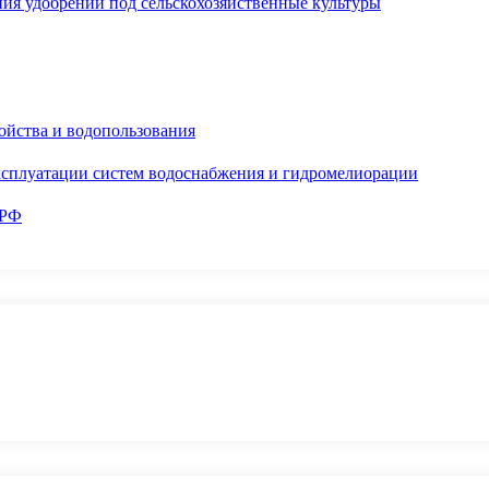
ия удобрений под сельскохозяйственные культуры
ойства и водопользования
ксплуатации систем водоснабжения и гидромелиорации
 РФ