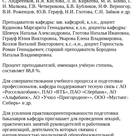
С. Андреенков, И.Я. Кислова, Л. И. Киркеева, М. И. Бойко, Г.
Н. Малкова, Г.В. Четверикова, Б.В. Бубликов, Н.Ф. Вернигор,
В.И. Роженцов, Ю.В. Герауф, Н.И. Глотова, С.Н. Зайков и др.
Преподаватели кафедры: зав. кафедрой, к.э.н., доцент
Кудинова Маргарита Геннадьевна; к.э.н, доценты кафедры:
Шевчук Наталья Александровна, Глотова Наталья Ивановна,
Герауф Юлия Викторовна, Уварова Елена Владимировна,
Козлов Виталий Викторович; к.с.-х.н., доцент Горносталь
Роман Геннадьевич; старший преподаватель Бородина
Наталья Владимировна.
Процент преподавателей, имеющих учёную степень,
составляет 88,8 %.
Для совершенствования учебного процесса и подготовки
профессионалов, кафедра поддерживает тесную связь с АО
«Россельхозбанк», ПАО «ВТБ», ПАО «Сбербанк», АО
«Альфабанк», АО «Учхоз «Пригородное»», ООО «Мустанг-
Сибирь» и др.
Для усиления практикоориентированности подготовки
бакалавров кафедра приглашает для проведения лекций,
практических занятий руководителей и работников
организаций, деятельность которых связана с
направленностью реализуемой общеобразовательной