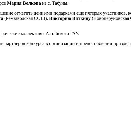
урсе
Мария Волкова
из с. Табуны.
шение отметить ценными подарками еще пятерых участников, ко
та
(Ремзаводская СОШ),
Викторию Вяткину
(Новоперуновская
афические коллективы Алтайского ГАУ.
ь партнеров конкурса в организации и предоставлении призов,