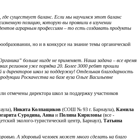
, где существует баланс. Если мы научимся этот баланс
жизненную позицию, которую вы проявили в изучении
тудентов аграрным профессиям – то есть создавать продукты
рообразовании, но и в конкурсе на знание темы органической
рганика” больше нигде не применяет. Наша задача – все время
аких регионов уже порядка 20. Более 3000 ребят прошли
лей и директоров школ за поддержку! Отдельная благодарность
одукции Роскачества на базе вуза Ольге Васильевне
ыли отмечены директора школ за поддержку участников
аула),
Никита Колпащиков
(СОШ № 93 г. Барнаула),
Камила
гарита Суродина, Анна
и
Полина Кириловы
(все -
етский эколого-туристический центр, Барнаул),
Татьяна
доровью. А здоровый человек может много сделать на благо