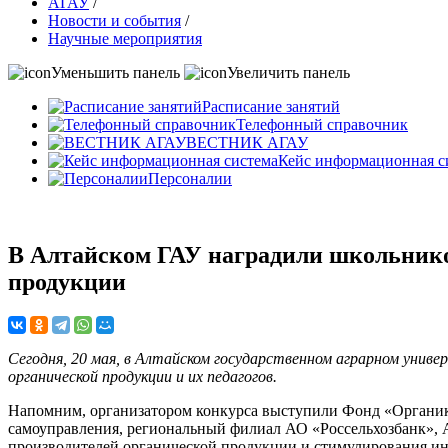
АГАУ
/
Новости и события
/
Научные мероприятия
Уменьшить панель
Увеличить панель
Расписание занятий
Телефонный справочник
ВЕСТНИК АГАУ
Кейс информационная с
Персоналии
В Алтайском ГАУ наградили школьнико
продукции
Сегодня, 20 мая, в Алтайском государственном аграрном унив
органической продукции и их педагогов.
Напомним, организатором конкурса выступили Фонд «Органика»
самоуправления, региональный филиал АО «Россельхозбанк», 
производителей органической продукции и стимулирования инт