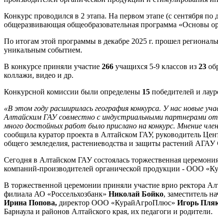
Конкурс проводился в 2 этапа. На первом этапе (с сентября п
общеразвивающая общеобразовательная программа «Основы орга
По итогам этой программы в декабре 2025 г. прошел региональ
уникальным событием.
В конкурсе приняли участие
266
учащихся 5-9 классов из
23
обр
коллажи, видео и др.
Конкурсной комиссии были определены
15
победителей и лаур
«В этом году расширилась география конкурса. У нас новые уча
Алтайским ГАУ совместно с индустриальными партнерами откр
много достойных работ было прислано на конкурс. Мнение чле
сообщила куратор проекта в Алтайском ГАУ, руководитель Цент
общего земледелия, растениеводства и защиты растений АГАУ
Сегодня в Алтайском ГАУ состоялась торжественная церемония
компаний-производителей органической продукции - ООО «
В торжественной церемонии приняли участие врио ректора А
филиала АО «Россельхозбанк»
Николай Бойко
, заместитель 
Ирина Попова,
директор ООО «КурайАгроПлюс»
Игорь Пля
Барнаула и районов Алтайского края, их педагоги и родители.