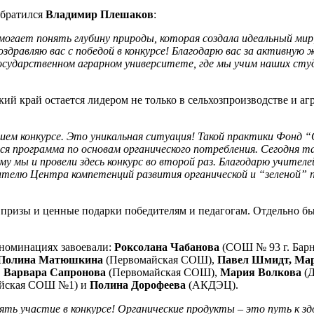
обратился
Владимир Плешаков
:
омогает понять глубину природы, которая создала идеальный мир
здравляю вас с победой в конкурсе! Благодарю вас за активную 
 государственном аграрном университете, где мы учим наших с
ий край остается лидером не только в сельхозпроизводстве и аг
шем конкурсе. Это уникальная ситуация! Такой практики Фонд “О
тся программа по основам органического потребления. Сегодня т
ому мы и провели здесь конкурс во второй раз. Благодарю учите
телю Центра компетенций развития органической и “зеленой” пр
 призы и ценные подарки победителям и педагогам. Отдельно б
 номинациях завоевали:
Роксолана Чабанова
(СОШ № 93 г. Барн
Полина Матюшкина
(Первомайская СОШ),
Павел Шмидт, Мар
,
Варвара Сапронова
(Первомайская СОШ),
Мария Волкова
(Д
ейская СОШ №1) и
Полина Дорофеева
(АКДЭЦ).
ять участие в конкурсе! Органические продукты – это путь к з