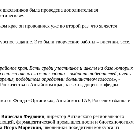
для школьников была проведена дополнительная
етическая».
м крае он проводился уже во второй раз, что является
рсное задание. Это были творческие работы – рисунки, эссе,
 районов края. Есть среди участников и школы на базе которых
стояла очень сложная задача – выбрать победителей, очень
зрения, победителя определяли большинством голосов»,
-
скачества в Алтайском крае, к.с.-х.н., доцент кафедры
ми от Фонда «Органика», Алтайского ГАУ, Россельхозбанка и
а
Вячеслав Федюнин
, директор Алтайского регионального
ывающей, фармацевтической промышленности и биотехнологиям
ра
Игорь Марискин
, школьники-победители конкурса из