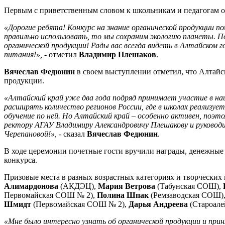
Первым с приветственным словом к школьникам и педагогам 
«Дорогие ребята! Конкурс на знание органической продукции п
правильно использовать, то мы сохраним экологию планеты. По
органической продукции! Рады вас всегда видеть в Алтайском
питания!»,
- отметил
Владимир Плешаков
.
Вячеслав Федюнин
в своем выступлении отметил, что Алтайск
продукции.
«Алтайский край уже два года подряд принимает участие в на
расширять количество регионов России, где в школах реализуе
обучение по ней. Но Алтайский край – особенно активен, поэт
ректору АГАУ Владимиру Александровичу Плешакову и руководи
Черепановой!»,
- сказал
Вячеслав Федюнин
.
В ходе церемонии почетные гости вручили награды, денежные
конкурса.
Призовые места в разных возрастных категориях и творческих
Алимардонова
(АКДЭЦ),
Мария Ветрова
(Табунская СОШ),
Первомайская СОШ № 2),
Полина Шпак
(Ремзаводская СОШ)
Шмидт
(Первомайская СОШ № 2),
Дарья Андреева
(Староал
«Мне было интересно узнать об органической продукции и прин