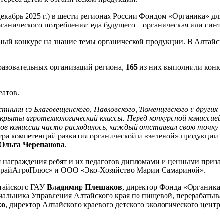
о декабрь 2025 г.) в шести регионах России Фондом «Органика» 
нического потребления: еда будущего – органическая или синт
ный конкурс на знание темы органической продукции. В Алтайско
азовательных организаций региона,
165
из них выполнили конку
еатов.
стники из Благовещенского, Павловского, Тюменцевского и других
ыты агротехнологический классы. Перед конкурсной комиссией 
нов комиссии часто расходилось, каждый отстаивал свою точку 
ра компетенций развития органической и «зеленой» продукции Ро
Ольга Черепанова
.
 награждения ребят и их педагогов дипломами и ценными приза
КурайАгроПлюс» и ООО «Эко-Хозяйство Марии Самариной».
лтайского ГАУ
Владимир Плешаков
, директор Фонда «Органик
начальника Управления Алтайского края по пищевой, перерабат
ко
, директор Алтайского краевого детского экологического цент