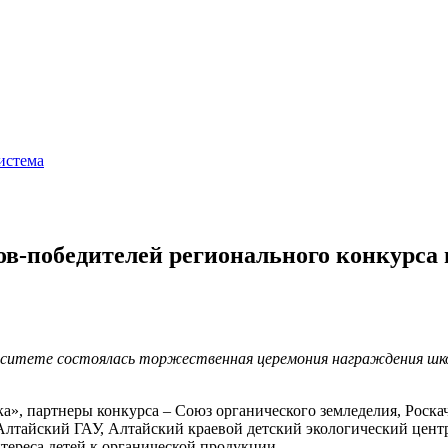
истема
в-победителей регионального конкурса 
ерситете состоялась торжественная церемония награждения шко
, партнеры конкурса – Союз органического земледелия, Роскач
Алтайский ГАУ, Алтайский краевой детский экологический цент
ереса детей к органической продукции.