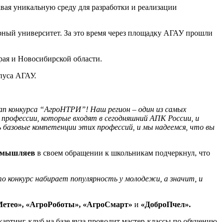
вая уникальную среду для разработки и реализации
арный университет. За это время через площадку АГАУ прошли
рая и Новосибирской области.
пуса АГАУ.
ап конкурса “АгроНТРИ”! Наш регион – один из самых
 профессии, которые входят в сегодняшний АПК России, и
 базовые компетенции этих профессий, и мы надеемся, что вы
Смышляев
в своем обращении к школьникам подчеркнул, что
о конкурс набирает популярность у молодежи, а значит, и
Метео», «АгроРоботы», «АгроСмарт»
и
«ДоброПчел».
картинг-клуб на базе вуза проводит мастер-классы по обучению