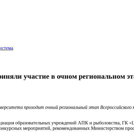
истема
риняли участие в очном региональном э
ниверситета проходит очный региональный этап Всероссийского к
оциация образовательных учреждений АПК и рыболовства, ГК 
ь конкурсных мероприятий, рекомендованных Министерством пр