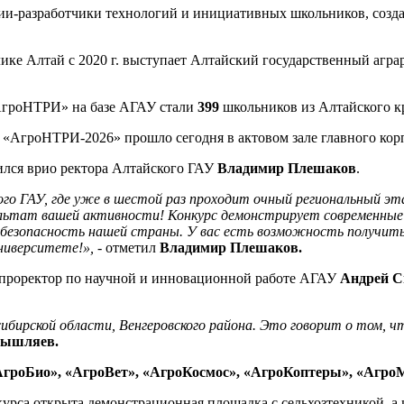
ии-разработчики технологий и инициативных школьников, созда
ике Алтай с 2020 г. выступает Алтайский государственный агр
«АгроНТРИ» на базе АГАУ стали
399
школьников из Алтайского к
 «АгроНТРИ-2026» прошло сегодня в актовом зале главного кор
ился врио ректора Алтайского ГАУ
Владимир Плешаков
.
го ГАУ, где уже в шестой раз проходит очный региональный эт
зультат вашей активности! Конкурс демонстрирует современные
 безопасность нашей страны. У вас есть возможность получить
ниверситете!», -
отметил
Владимир Плешаков.
проректор по научной и инновационной работе АГАУ
Андрей 
бирской области, Венгеровского района. Это говорит о том, чт
мышляев.
АгроБио», «АгроВет», «АгроКосмос», «АгроКоптеры», «Агро
курса открыта демонстрационная площадка с сельхозтехникой, а 