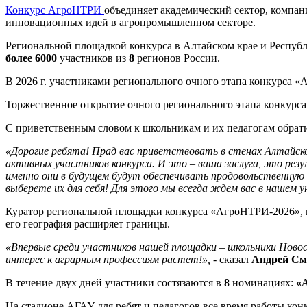
Конкурс АгроНТРИ
объединяет академический сектор, компан
инновационных идей в агропромышленном секторе.
Региональной площадкой конкурса в Алтайском крае и Республ
более 6000
участников из
8
регионов России.
В 2026 г. участниками регионального очного этапа конкурса 
Торжественное открытие очного регионального этапа конкурса
С приветственным словом к школьникам и их педагогам обрат
«Дорогие ребята! Прад вас приветствовать в стенах Алтайско
активных участников конкурса. И это – ваша заслуга, это ре
именно они в будущем будут обеспечивать продовольственную
выберете их для себя! Для этого мы всегда ждем вас в нашем у
Куратор региональной площадки конкурса «АгроНТРИ-2026», 
его география расширяет границы.
«Впервые среди участников нашей площадки – школьники Новоси
интерес к аграрным профессиям растет!»,
- сказал
Андрей С
В течение двух дней участники состязаются в
8
номинациях:
«
На стадионе АГАУ для ребят и педагогов все время работы кон