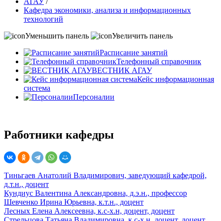
АГАУ
/
Кафедра экономики, анализа и информационных
технологий
Уменьшить панель
Увеличить панель
Расписание занятий
Телефонный справочник
ВЕСТНИК АГАУ
Кейс информационная
система
Персоналии
Работники кафедры
Тиньгаев Анатолий Владимирович, заведующий кафедрой,
д.т.н., доцент
Кундиус Валентина Александровна, д.э.н., профессор
Шевченко Ирина Юрьевна, к.т.н., доцент
Лесных Елена Алексеевна, к.с-х.н, доцент, доцент
Стрельцова Татьяна Владимировна, к.с-х.н, доцент, доцент