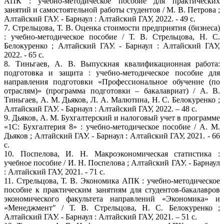
АПК : учебно-методическое пособие для практических
занятий и самостоятельной работы студентов / М. В. Петрова ;
Алтайский ГАУ. - Барнаул : Алтайский ГАУ, 2022. - 49 с.
7. Стрельцова, Т. В. Оценка стоимости предприятия (бизнеса)
: учебно-методическое пособие / Т. В. Стрельцова, Н. С.
Белокуренко ; Алтайский ГАУ. - Барнаул : Алтайский ГАУ,
2022. - 65 с.
8. Тиньгаев, А. В. Выпускная квалификационная работа:
подготовка и защита : учебно-методическое пособие для
направления подготовки «Профессиональное обучение (по
отраслям)» (программа подготовки – бакалавриат) / А. В.
Тиньгаев, А. М. Дьяков, Л. А. Малютина, Н. С. Белокуренко ;
Алтайский ГАУ. - Барнаул : Алтайский ГАУ, 2022. – 48 с.
9. Дьяков, А. М. Бухгалтерский и налоговый учет в программе
«1С: Бухгалтерия 8» : учебно-методическое пособие / А. М.
Дьяков ; Алтайский ГАУ. - Барнаул : Алтайский ГАУ, 2021. - 66
с.
10. Поспелова, И. Н. Макроэкономическая статистика :
учебное пособие / И. Н. Поспелова ; Алтайский ГАУ. - Барнаул
: Алтайский ГАУ, 2021. - 71 с.
11. Стрельцова, Т. В. Экономика АПК : учебно-методическое
пособие к практическим занятиям для студентов-бакалавров
экономического факультета направлений «Экономика» и
«Менеджмент" / Т. В. Стрельцова, Н. С. Белокуренко ;
Алтайский ГАУ. - Барнаул : Алтайский ГАУ, 2021. – 51 с.