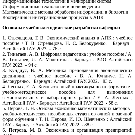
Информационные технологии в мелиорации систем
Информационные технологии в почвоведении
Математические методы обработки информации в биологии
Кооперация и интеграционные процессы в АПК
Основные учебно-методические разработки кафедры:
1. Стрельцова, Т. В. Экономический анализ в АПК : учебное
пособие / Т. В. Стрельцова, Н. С. Белокуренко. - Барнаул :
Алтайский ГАУ, 2023. – 76 с.
2. Тиньгаев, А. В. Цифровая педагогика : учебное пособие / А.
В. Тиньгаев, Л. А. Малютина. - Барнаул : РИО Алтайского
ГАУ, 2023. – 94 с.
3. Кундиус, В. А. Методика преподавания экономических
дисциплин : учебное пособие / В. А. Кундиус, Н. А.
Белокуренко. - Барнаул : Алтайский ГАУ, 2022. - 83 с.
4. Лесных, Е. А. Компьютерный практикум по информатике :
учебно-методическое пособие для выполнения
самостоятельных и лабораторных работ / Е. А. Лесных ;
Алтайский ГАУ. - Барнаул : Алтайский ГАУ, 2022. - 58 с.
5. Перова, Т. Н. Основы экономико-математических методов :
учебно-методическое пособие для студентов очной и заочной
форм обучения / Т. Н. Перова, И. Ю. Шевченко ; Алтайский
ГАУ. - Барнаул : Алтайский ГАУ, 2022. - 88 с.
6. Петрова, М. В. Экономика и организация предприятий